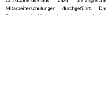
Christopherus-Haus dazu umfangreiche
Mitarbeiterschulungen durchgeführt. Die
Bewohner der Wohnheime sollen in einfacher
Sprache informiert werden. Eine
Informationsveranstaltung als Einstieg in
diese Thematik plant das Christopherus-Haus
mit Unterstützung der Christopherus-
Lebensgemeinschaft e.V. für die Eltern und
Betreuer noch in diesem Jahr. Wir möchten
Sie schon jetzt auf diese Veranstaltung
aufmerksam machen und Ihnen dringend
nahelegen, nach Möglichkeit der Einladung zu
folgen.
Auch tauchen immer wieder Fragen zum