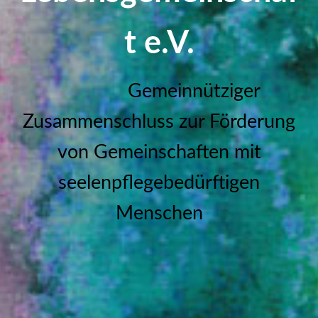
t e.V.
Gemeinnütziger
Zusammenschluss zur Förderung
von Gemeinschaften mit
seelenpflegebedürftigen
Menschen